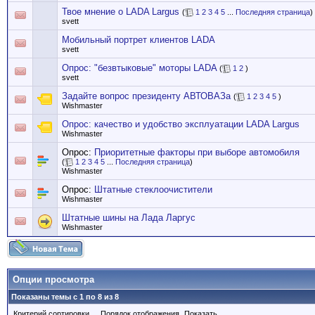
Твое мнение о LADA Largus
(
1
2
3
4
5
...
Последняя страница
)
svett
Мобильный портрет клиентов LADA
svett
Опрос: "безвтыковые" моторы LADA
(
1
2
)
svett
Задайте вопрос президенту АВТОВАЗа
(
1
2
3
4
5
)
Wishmaster
Опрос: качество и удобство эксплуатации LADA Largus
Wishmaster
Опрос:
Приоритетные факторы при выборе автомобиля
(
1
2
3
4
5
...
Последняя страница
)
Wishmaster
Опрос:
Штатные стеклоочистители
Wishmaster
Штатные шины на Лада Ларгус
Wishmaster
Опции просмотра
Показаны темы с 1 по 8 из 8
Критерий сортировки
Порядок отображения
Показать