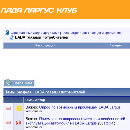
Официальный Лада Ларгус Клуб | Lada Largus Club
>
Общая информация
LADA глазами потребителей
Регистрация
Галерея
Темы раздела
: LADA глазами потребителей
Тема
/
Автор
Важно:
Опрос по возможным проблемам LADA Largus
Wishmaster
Важно:
Приемная по вопросам качества и особенностей
эксплуатации автомобилей LADA Largus
(
1
2
3
4
)
Wishmaster