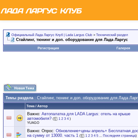
Официальный Лада Ларгус Клуб | Lada Largus Club
>
Технический раздел
Стайлинг, тюнинг и доп. оборудование для Лада Ларгус
Регистрация
Галерея
Темы раздела
: Стайлинг, тюнинг и доп. оборудование для Лада Лар
Тема
/
Автор
Важно:
Автопалатка для LADA Largus: отель на крыше
автомобиля?
(
1
2
3
4
)
YUAGO
Важно: Опрос:
Обновление+цены апрель+ Бесплатная дос
на сумму от 13000. часть 1
(
1
2
3
4
5
...
Последняя страница
)