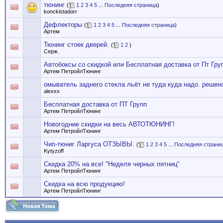
тюнинг
(
1
2
3
4
5
...
Последняя страница
)
konckistadorr
Дефлекторы
(
1
2
3
4
5
...
Последняя страница
)
Артем
Тюнинг стоек дверей.
(
1
2
)
Серж.
Автобоксы со скидкой или Бесплатная доставка от Пт Гру
Артем ПетройлТюнинг
омыватель заднего стекла льёт не туда куда надо. решен
alexxx
Бесплатная доставка от ПТ Групп
Артем ПетройлТюнинг
Новогодние скидки на весь АВТОТЮНИНГ!
Артем ПетройлТюнинг
Чип-тюниг Ларгуса ОТЗЫВЫ.
(
1
2
3
4
5
...
Последняя страни
Kytyzoff
Скидка 20% на все! "Неделя черных пятниц"
Артем ПетройлТюнинг
Скидка на всю продукцию!
Артем ПетройлТюнинг