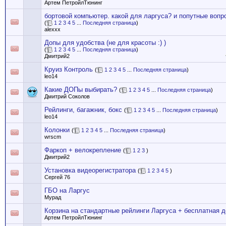
Артем ПетройлТюнинг
бортовой компьютер. какой для ларгуса? и попутные вопр
(
1
2
3
4
5
...
Последняя страница
)
alexxx
Допы для удобства (не для красоты :) )
(
1
2
3
4
5
...
Последняя страница
)
Дмитрий2
Круиз Контроль
(
1
2
3
4
5
...
Последняя страница
)
leo14
Какие ДОПы выбирать?
(
1
2
3
4
5
...
Последняя страница
)
Дмитрий Соколов
Рейлинги, багажник, бокс
(
1
2
3
4
5
...
Последняя страница
)
leo14
Колонки
(
1
2
3
4
5
...
Последняя страница
)
wrscm
Фаркоп + велокрепление
(
1
2
3
)
Дмитрий2
Установка видеорегистратора
(
1
2
3
4
5
)
Сергей 76
ГБО на Ларгус
Мурад
Корзина на стандартные рейлинги Ларгуса + бесплатная д
Артем ПетройлТюнинг