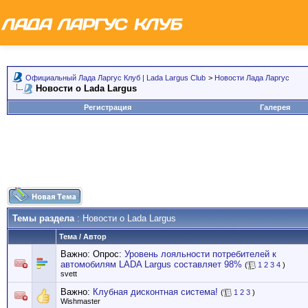
Официальный Лада Ларгус Клуб | Lada Largus Club
>
Новости Лада Ларгус
Новости о Lada Largus
Регистрация
Галерея
Темы раздела
: Новости о Lada Largus
Тема
/
Автор
Важно: Опрос:
Уровень лояльности потребителей к
автомобилям LADA Largus составляет 98%
(
1
2
3
4
)
svett
Важно:
Клубная дисконтная система!
(
1
2
3
)
Wishmaster