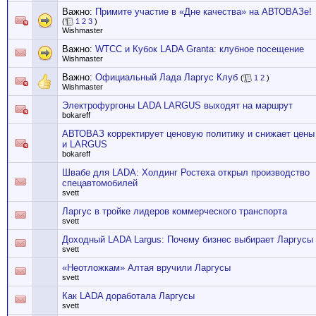
Важно:
Примите участие в «Дне качества» на АВТОВАЗе!
(
1
2
3
)
Wishmaster
Важно:
WTCC и Кубок LADA Granta: клубное посещение
Wishmaster
Важно:
Официальный Лада Ларгус Клуб
(
1
2
)
Wishmaster
Электрофургоны LADA LARGUS выходят на маршрут
bokareff
АВТОВАЗ корректирует ценовую политику и снижает цены
и LARGUS
bokareff
Швабе для LADA: Холдинг Ростеха открыл производство
спецавтомобилей
svett
Ларгус в тройке лидеров коммерческого транспорта
svett
Доходный LADA Largus: Почему бизнес выбирает Ларгусы
svett
«Неотложкам» Алтая вручили Ларгусы
svett
Как LADA доработала Ларгусы
svett