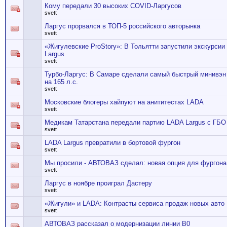
Кому передали 30 высоких COVID-Ларгусов
svett
Ларгус прорвался в ТОП-5 российского авторынка
svett
«Жигулевские ProStory»: В Тольятти запустили экскурсии
Largus
svett
Турбо-Ларгус: В Самаре сделали самый быстрый минивэ
на 165 л.с.
svett
Московские блогеры хайпуют на анититестах LADA
svett
Медикам Татарстана передали партию LADA Largus с ГБО
svett
LADA Largus превратили в бортовой фургон
svett
Мы просили - АВТОВАЗ сделал: новая опция для фургона
svett
Ларгус в ноябре проиграл Дастеру
svett
«Жигули» и LADA: Контрасты сервиса продаж новых авто
svett
АВТОВАЗ рассказал о модернизации линии В0