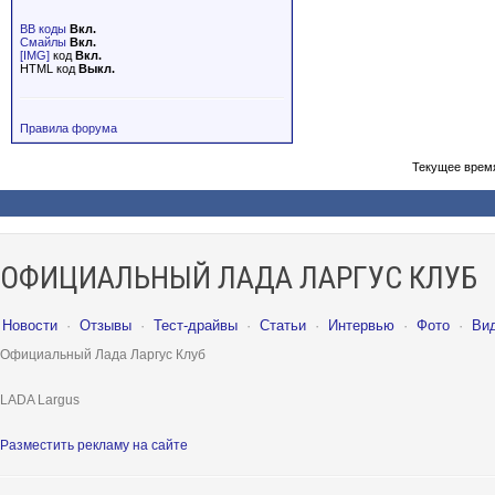
BB коды
Вкл.
Смайлы
Вкл.
[IMG]
код
Вкл.
HTML код
Выкл.
Правила форума
Текущее врем
ОФИЦИАЛЬНЫЙ ЛАДА ЛАРГУС КЛУБ
Новости
·
Отзывы
·
Тест-драйвы
·
Статьи
·
Интервью
·
Фото
·
Ви
Официальный Лада Ларгус Клуб
LADA Largus
Разместить рекламу на сайте