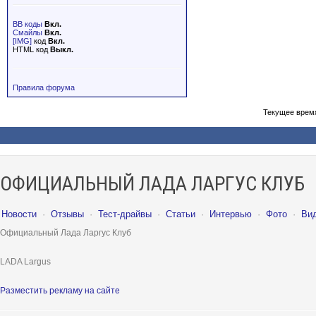
BB коды
Вкл.
Смайлы
Вкл.
[IMG]
код
Вкл.
HTML код
Выкл.
Правила форума
Текущее врем
ОФИЦИАЛЬНЫЙ ЛАДА ЛАРГУС КЛУБ
Новости
·
Отзывы
·
Тест-драйвы
·
Статьи
·
Интервью
·
Фото
·
Ви
Официальный Лада Ларгус Клуб
LADA Largus
Разместить рекламу на сайте