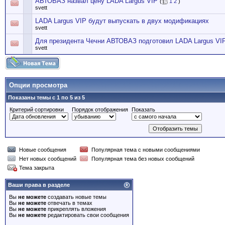
АВТОВАЗ назвал цену LADA Largus VIP
(
1
2
)
svett
LADA Largus VIP будут выпускать в двух модификациях
svett
Для президента Чечни АВТОВАЗ подготовил LADA Largus VI
svett
Опции просмотра
Показаны темы с 1 по 5 из 5
Критерий сортировки
Порядок отображения
Показать
Новые сообщения
Популярная тема с новыми сообщениями
Нет новых сообщений
Популярная тема без новых сообщений
Тема закрыта
Ваши права в разделе
Вы
не можете
создавать новые темы
Вы
не можете
отвечать в темах
Вы
не можете
прикреплять вложения
Вы
не можете
редактировать свои сообщения