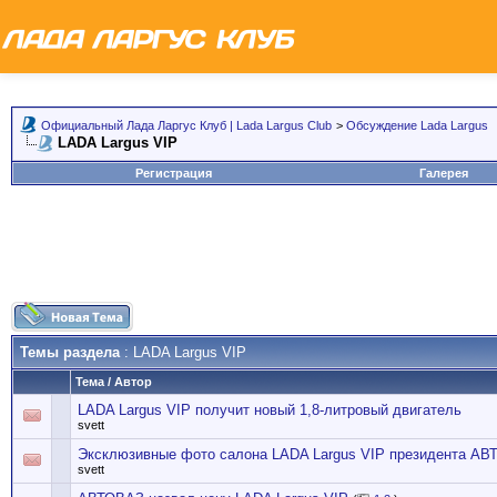
Официальный Лада Ларгус Клуб | Lada Largus Club
>
Обсуждение Lada Largus
LADA Largus VIP
Регистрация
Галерея
Темы раздела
: LADA Largus VIP
Тема
/
Автор
LADA Largus VIP получит новый 1,8-литровый двигатель
svett
Эксклюзивные фото салона LADA Largus VIP президента А
svett