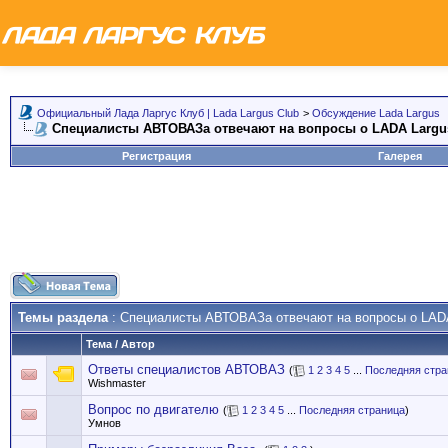
Официальный Лада Ларгус Клуб | Lada Largus Club
>
Обсуждение Lada Largus
Специалисты АВТОВАЗа отвечают на вопросы о LADA Largu
Регистрация
Галерея
Темы раздела
: Специалисты АВТОВАЗа отвечают на вопросы о LAD
Тема
/
Автор
Ответы специалистов АВТОВАЗ
(
1
2
3
4
5
...
Последняя стра
Wishmaster
Вопрос по двигателю
(
1
2
3
4
5
...
Последняя страница
)
Умнов