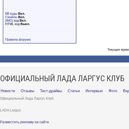
BB коды
Вкл.
Смайлы
Вкл.
[IMG]
код
Вкл.
HTML код
Выкл.
Правила форума
Текущее врем
ОФИЦИАЛЬНЫЙ ЛАДА ЛАРГУС КЛУБ
Новости
·
Отзывы
·
Тест-драйвы
·
Статьи
·
Интервью
·
Фото
·
Ви
Официальный Лада Ларгус Клуб
LADA Largus
Разместить рекламу на сайте