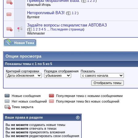
Примеры безразличия Ваза.
(
1
2
3
)
Красный Игорь
Неторопливый ВАЗ!
(
1
2
)
Byrmistr
Задайте вопросы специалистам АВТОВАЗ
(
1
2
3
4
5
...
Последняя страница
)
Wishmaster
Опции просмотра
Показаны темы с 1 по 5 из 5
Критерий сортировки
Порядок отображения
Показать
Новые сообщения
Популярная тема с новыми сообщениями
Нет новых сообщений
Популярная тема без новых сообщений
Тема закрыта
Ваши права в разделе
Вы
не можете
создавать новые темы
Вы
не можете
отвечать в темах
Вы
не можете
прикреплять вложения
Вы
не можете
редактировать свои сообщения