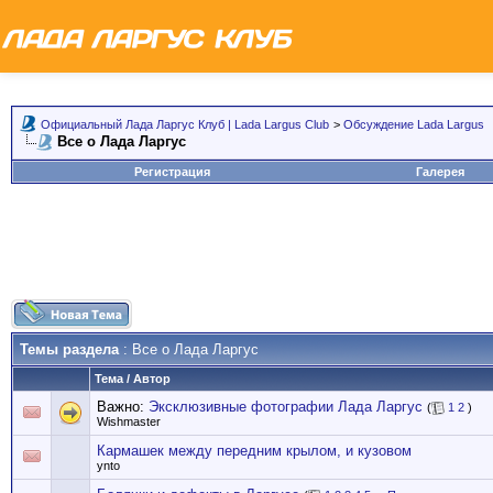
Официальный Лада Ларгус Клуб | Lada Largus Club
>
Обсуждение Lada Largus
Все о Лада Ларгус
Регистрация
Галерея
Темы раздела
: Все о Лада Ларгус
Тема
/
Автор
Важно:
Эксклюзивные фотографии Лада Ларгус
(
1
2
)
Wishmaster
Кармашек между передним крылом, и кузовом
ynto