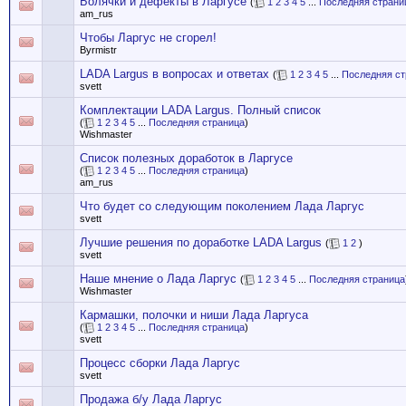
Болячки и дефекты в Ларгусе
(
1
2
3
4
5
...
Последняя страни
am_rus
Чтобы Ларгус не сгорел!
Byrmistr
LADA Largus в вопросах и ответах
(
1
2
3
4
5
...
Последняя ст
svett
Комплектации LADA Largus. Полный список
(
1
2
3
4
5
...
Последняя страница
)
Wishmaster
Список полезных доработок в Ларгусе
(
1
2
3
4
5
...
Последняя страница
)
am_rus
Что будет со следующим поколением Лада Ларгус
svett
Лучшие решения по доработке LADA Largus
(
1
2
)
svett
Наше мнение о Лада Ларгус
(
1
2
3
4
5
...
Последняя страница
Wishmaster
Кармашки, полочки и ниши Лада Ларгуса
(
1
2
3
4
5
...
Последняя страница
)
svett
Процесс сборки Лада Ларгус
svett
Продажа б/у Лада Ларгус