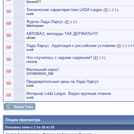
Seven677
Технические характеристики LADA Largus
(
1
2
3
)
svett
Фургон Лада Ларгус
(
1
2
)
Wishmaster
АВТОВАЗ, молодцы ТАК ДЕРЖАТЬ!!!!! .
ufman
Лада Ларгус. Адаптация к российским условиям
(
1
2
3
4
svett
Что случилось с задним сиденьем?
(
1
2
)
cessna
Маленький опрос!
OXYMORON_338
Предварительные цены на Лада Ларгус
svett
Интерьер Lada Largus. Видео крупным планом
svett
Опции просмотра
Показаны темы с 1 по 20 из 29