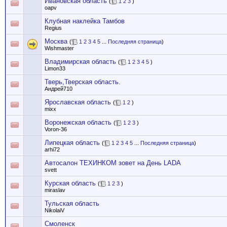
Ивановская область
(
1
2
3
)
oapv
Клубная наклейка Тамбов
Regius
Москва
(
1
2
3
4
5
...
Последняя страница
)
Wishmaster
Владимирская область
(
1
2
3
4
5
)
Limon33
Тверь,Тверская область.
Андрей710
Ярославская область
(
1
2
)
mixx
Воронежская область
(
1
2
3
)
Voron-36
Липецкая область
(
1
2
3
4
5
...
Последняя страница
)
arhi72
Автосалон ТЕХИНКОМ зовет на День LADA
svett
Курская область
(
1
2
3
)
miraslav
Тульская область
NikolaiV
Смоленск