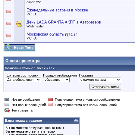
dimon722
Еженедельные встречи в Москве
P.C.Ю.
День LADA GRANTA АКПП в Авторезерв
Wishmaster
Московская область
(
1
2
)
P.C.Ю.
Опции просмотра
Показаны темы с 1 по 17 из 17
Критерий сортировки
Порядок отображения
Показать
Новые сообщения
Популярная тема с новыми сообщениями
Нет новых сообщений
Популярная тема без новых сообщений
Тема закрыта
Ваши права в разделе
Вы
не можете
создавать новые темы
Вы
не можете
отвечать в темах