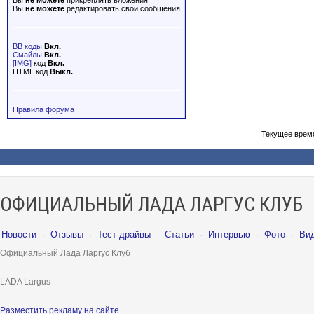
Вы
не можете
прикреплять вложения
Вы
не можете
редактировать свои сообщения
BB коды
Вкл.
Смайлы
Вкл.
[IMG]
код
Вкл.
HTML код
Выкл.
Правила форума
Текущее врем
ОФИЦИАЛЬНЫЙ ЛАДА ЛАРГУС КЛУБ
Новости
·
Отзывы
·
Тест-драйвы
·
Статьи
·
Интервью
·
Фото
·
Ви
Официальный Лада Ларгус Клуб
LADA Largus
Разместить рекламу на сайте