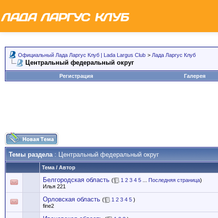
Официальный Лада Ларгус Клуб | Lada Largus Club
>
Лада Ларгус Клуб
Центральный федеральный округ
Регистрация
Галерея
Темы раздела
: Центральный федеральный округ
Тема
/
Автор
Белгородская область
(
1
2
3
4
5
...
Последняя страница
)
Илья 221
Орловская область
(
1
2
3
4
5
)
fine2