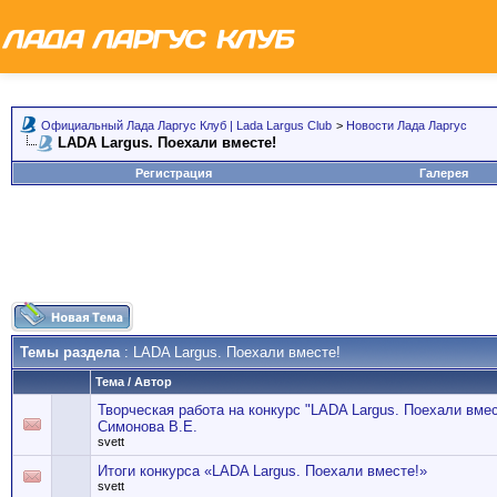
Официальный Лада Ларгус Клуб | Lada Largus Club
>
Новости Лада Ларгус
LADA Largus. Поехали вместе!
Регистрация
Галерея
Темы раздела
: LADA Largus. Поехали вместе!
Тема
/
Автор
Творческая работа на конкурс "LADA Largus. Поехали вме
Симонова В.Е.
svett
Итоги конкурса «LADA Largus. Поехали вместе!»
svett