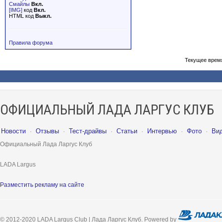
Смайлы
Вкл.
[IMG]
код
Вкл.
HTML код
Выкл.
Правила форума
Текущее врем
ОФИЦИАЛЬНЫЙ ЛАДА ЛАРГУС КЛУБ
Новости
·
Отзывы
·
Тест-драйвы
·
Статьи
·
Интервью
·
Фото
·
Ви
Официальный Лада Ларгус Клуб
LADA Largus
Разместить рекламу на сайте
© 2012-2020 LADA Largus Club | Лада Ларгус Клуб. Powered by