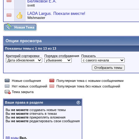
Беляковой Е.А.
svett
LADA Largus. Поехали вместе!
Wishmaster
Опции просмотра
Показаны темы с 1 по 13 из 13
Критерий сортировки
Порядок отображения
Показать
Новые сообщения
Популярная тема с новыми сообщениями
Нет новых сообщений
Популярная тема без новых сообщений
Тема закрыта
Ваши права в разделе
Вы
не можете
создавать новые темы
Вы
не можете
отвечать в темах
Вы
не можете
прикреплять вложения
Вы
не можете
редактировать свои сообщения
BB коды
Вкл.