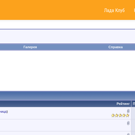
Лада Клуб
Галерея
Справка
Рейтинг
П
ница
)