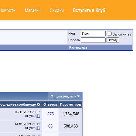
Новости
Магазин
Скидки
Вступить в Клуб
Имя
Запомнить?
Пароль
Календарь
Опции раздела
оследнее сообщение
Ответов
Просмотров
05.11.2023
20:37
275
1,734,548
от
ynto
14.01.2023
21:12
63
588,468
от
ynto