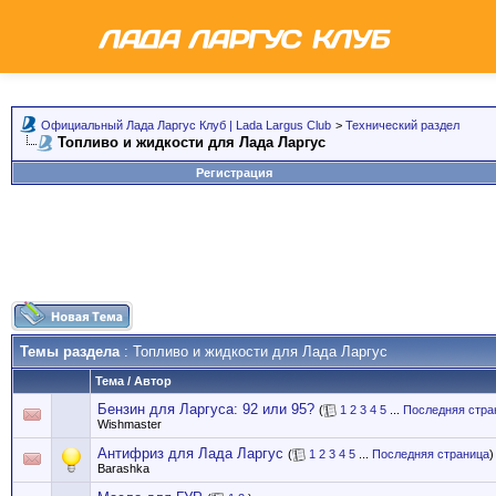
Официальный Лада Ларгус Клуб | Lada Largus Club
>
Технический раздел
Топливо и жидкости для Лада Ларгус
Регистрация
Темы раздела
: Топливо и жидкости для Лада Ларгус
Тема
/
Автор
Бензин для Ларгуса: 92 или 95?
(
1
2
3
4
5
...
Последняя стра
Wishmaster
Антифриз для Лада Ларгус
(
1
2
3
4
5
...
Последняя страница
)
Barashka