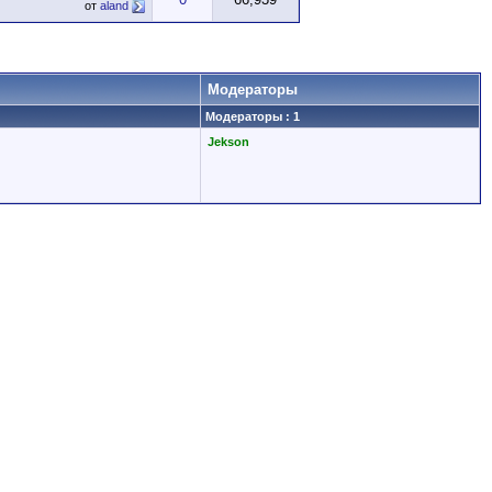
от
aland
Модераторы
Модераторы : 1
Jekson