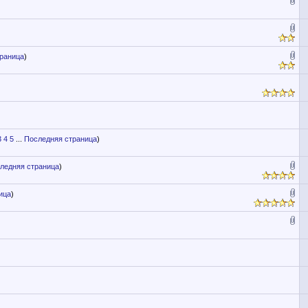
раница
)
3
4
5
...
Последняя страница
)
ледняя страница
)
ица
)