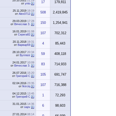
25.10.2021
21:29
17
179,811
от
ynto
25.11.2019
19:19
508
2,419,845
от
Alex0712
29.03.2019
17:28
150
1,254,941
от
Вячеслав З.
16.01.2019
01:08
107
702,312
от
Серега82
20.11.2018
19:31
4
85,443
от
Варвар59
28.10.2017
20:34
59
408,118
от
Byrmistr
24.01.2017
10:09
83
714,933
от
Вячеслав З.
26.07.2016
15:20
105
691,747
от
Григорий С
02.04.2016
23:35
107
716,388
от
fktrctq
04.12.2015
13:45
1
72,293
от
Григорий С
31.01.2015
14:36
6
98,603
от
oapv
27.01.2014
08:14
0
66,939