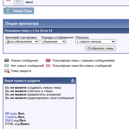
aland
Опции просмотра
Показаны темы с 1 по 14 из 14
Критерий сортировки
Порядок отображения
Показать
Новые сообщения
Популярная тема с новыми сообщениями
Нет новых сообщений
Популярная тема без новых сообщений
Тема закрыта
Ваши права в разделе
Вы
не можете
создавать новые темы
Вы
не можете
отвечать в темах
Вы
не можете
прикреплять вложения
Вы
не можете
редактировать свои сообщения
BB коды
Вкл.
Смайлы
Вкл.
[IMG]
код
Вкл.
HTML код
Выкл.