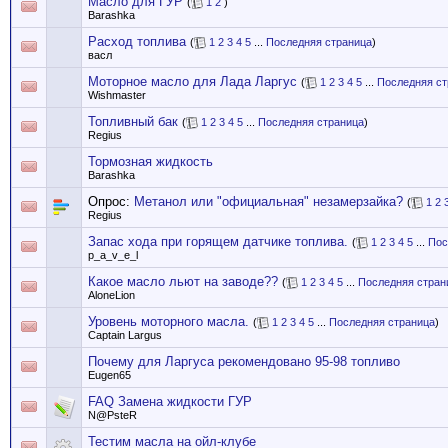
Масло для ГУР
(
1
2
)
Barashka
Расход топлива
(
1
2
3
4
5
...
Последняя страница
)
васл
Моторное масло для Лада Ларгус
(
1
2
3
4
5
...
Последняя ст
Wishmaster
Топливный бак
(
1
2
3
4
5
...
Последняя страница
)
Regius
Тормозная жидкость
Barashka
Опрос:
Метанол или "официальная" незамерзайка?
(
1
2
Regius
Запас хода при горящем датчике топлива.
(
1
2
3
4
5
...
Пос
p_a_v_e_l
Какое масло льют на заводе??
(
1
2
3
4
5
...
Последняя стран
AloneLion
Уровень моторного масла.
(
1
2
3
4
5
...
Последняя страница
)
Captain Largus
Почему для Ларгуса рекомендовано 95-98 топливо
Eugen65
FAQ Замена жидкости ГУР
N@PsteR
Тестим масла на ойл-клубе