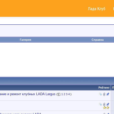
Лада Клуб
Галерея
Справка
Рейтинг
П
ие и ремонт клубных LADA Largus
(
1
2
3
4
)