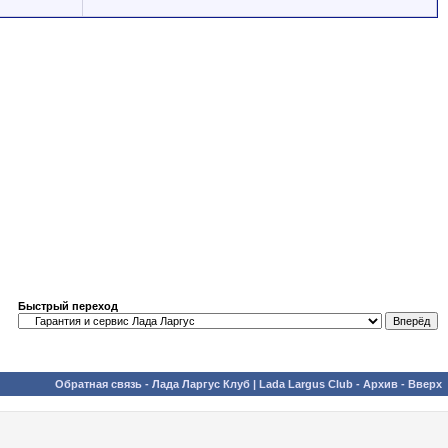
Быстрый переход
Обратная связь
-
Лада Ларгус Клуб | Lada Largus Club
-
Архив
-
Вверх