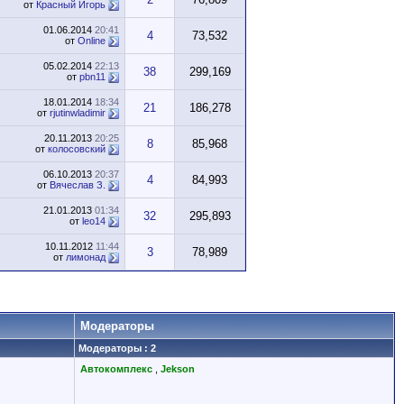
от
Красный Игорь
01.06.2014
20:41
4
73,532
от
Online
05.02.2014
22:13
38
299,169
от
pbn11
18.01.2014
18:34
21
186,278
от
rjutinwladimir
20.11.2013
20:25
8
85,968
от
колосовский
06.10.2013
20:37
4
84,993
от
Вячеслав З.
21.01.2013
01:34
32
295,893
от
leo14
10.11.2012
11:44
3
78,989
от
лимонад
Модераторы
Модераторы : 2
Автокомплекс
,
Jekson