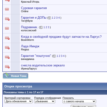
Красный Игорь
Суровая гарантия
Online
Гарантия и ДОПы
(
1
2
3
4
)
Ter@Byte
Подрамник.
(
1
2
3
)
колосовский
Когда в свободной продаже будут запчасти на Ларгус?
BookWorm
Лада Имидж
Regius
Гарантия "поштучно"
(
1
2
3
4
)
винидимка
снесла водительское зеркало
ИринаЛаргус
Опции просмотра
Показаны темы с 1 по 17 из 17
Критерий сортировки
Порядок отображения
Показать