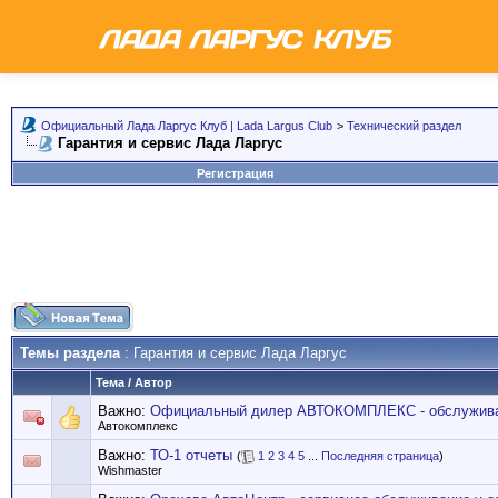
Официальный Лада Ларгус Клуб | Lada Largus Club
>
Технический раздел
Гарантия и сервис Лада Ларгус
Регистрация
Темы раздела
: Гарантия и сервис Лада Ларгус
Тема
/
Автор
Важно:
Официальный дилер АВТОКОМПЛЕКС - обслуживан
Автокомплекс
Важно:
ТО-1 отчеты
(
1
2
3
4
5
...
Последняя страница
)
Wishmaster