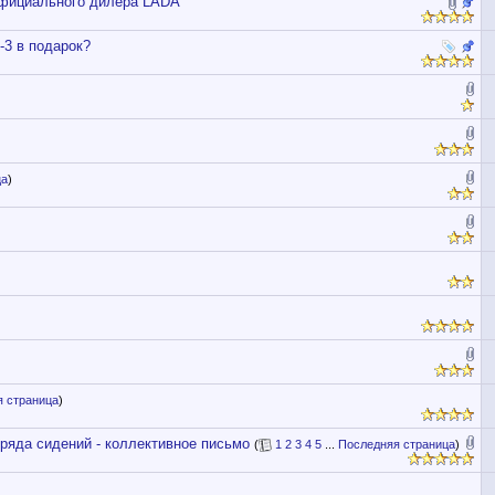
официального дилера LADA
-3 в подарок?
ца
)
 страница
)
ряда сидений - коллективное письмо
(
1
2
3
4
5
...
Последняя страница
)