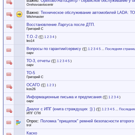
Важно:
Орехово-АвтоЦентр - сервисное обслуживание у 
Orehovoavtocentr
Важно:
Техническое обслуживание автомобилей LADA: ТО
Wishmaster
Восстановление Ларгуса после ДТП.
Григорий С
Т.О.-2
(
1
2
3
4
)
leo14
Вопросы по гарантии/сервису
(
1
2
3
4
5
...
Последняя страни
oapv
ТО-3, отчеты
(
1
2
3
4
5
)
oapv
ТО-5
Григорий С
ОСАГО
(
1
2
3
)
kos26
Информационные письма и предписания
(
1
2
3
4
)
oapv
Диалог с ИПГ (книга страждущих :)) )
(
1
2
3
4
5
...
Последняя
ИПГ СПб
Опрос:
Поломка "прищепок" ремней безопасности второго 
trol
Каско