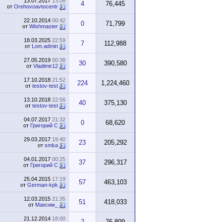
13.07.2017
13:08
4
76,445
от
Orehovoavtocentr
22.10.2014
00:42
0
71,799
от
Wishmaster
18.03.2025
22:59
7
112,988
от
Lom.admin
27.05.2019
00:38
30
390,580
от
Vladimir12
17.10.2018
21:52
224
1,224,460
от
testov-test
13.10.2018
22:56
40
375,130
от
testov-test
04.07.2017
21:32
0
68,620
от
Григорий С
29.03.2017
19:40
23
205,292
от
smka
04.01.2017
00:25
37
296,317
от
Григорий С
25.04.2015
17:19
57
463,103
от
German-kpk
12.03.2015
21:35
51
418,033
от
Максим_
21.12.2014
18:00
2
76,809