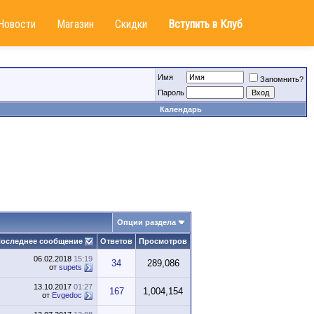
Новости
Магазин
Скидки
Вступить в Клуб
Имя
Запомнить?
Пароль
Календарь
Опции раздела
оследнее сообщение
Ответов
Просмотров
06.02.2018
15:19
34
289,086
от
supets
13.10.2017
01:27
167
1,004,154
от
Evgedoc