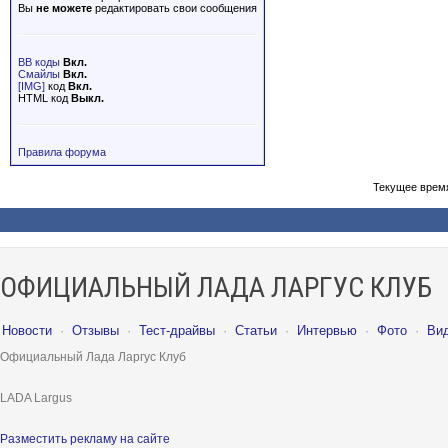
Вы
не можете
редактировать свои сообщения
BB коды
Вкл.
Смайлы
Вкл.
[IMG]
код
Вкл.
HTML код
Выкл.
Правила форума
Текущее врем
ОФИЦИАЛЬНЫЙ ЛАДА ЛАРГУС КЛУБ
Новости
·
Отзывы
·
Тест-драйвы
·
Статьи
·
Интервью
·
Фото
·
Ви
Официальный Лада Ларгус Клуб
LADA Largus
Разместить рекламу на сайте