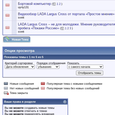
Бортовой компъютер
(
1
2
)
uyriy131
Видеообзор LADA Largus Cross от портала «Простое мнение»
svett
LADA Largus Cross – не для молодежи. Мнение руководителя
пробега «Покажи Россию»
(
1
2
3
)
svett
Опции просмотра
Показаны темы с 1 по 5 из 5
Критерий сортировки
Порядок отображения
Показать
Новые сообщения
Популярная тема с новыми сообщениями
Нет новых сообщений
Популярная тема без новых сообщений
Тема закрыта
Ваши права в разделе
Вы
не можете
создавать новые темы
Вы
не можете
отвечать в темах
Вы
не можете
прикреплять вложения