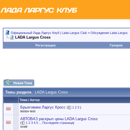
Официальный Лада Ларгус Клуб | Lada Largus Club
>
Обсуждение Lada Largus
LADA Largus Cross
Регистрация
Галерея
Темы раздела
: LADA Largus Cross
Тема
/
Автор
Брызговики Ларгус Кросс
(
1
2
3
)
testov-test
АВТОВАЗ раскрыл цены LADA Largus Cross
(
1
2
3
4
5
...
Последняя страница
)
svett