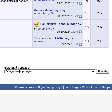
4
534
от
serebristyi 37
оторая поможет освоить
13.01.2025
18:45
Ларису Ивановну хочу
17
249
от
serebristyi 37
08.02.2026
10:29
Наш Ларгус - первый блог о...
16
232
от
serebristyi 37
19.10.2024
18:45
Твое мнение о LADA Largus
10
238
от
ynto
01.09.2022
15:50
Быстрый переход
Обратная связь
-
Лада Ларгус Клуб | Lada Largus Club
-
Архив
-
Вверх