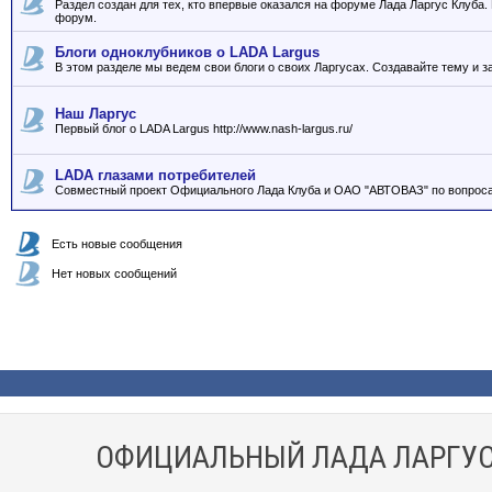
Раздел создан для тех, кто впервые оказался на форуме Лада Ларгус Клуба
форум.
Блоги одноклубников о LADA Largus
В этом разделе мы ведем свои блоги о своих Ларгусах. Создавайте тему и з
Наш Ларгус
Первый блог о LADA Largus http://www.nash-largus.ru/
LADA глазами потребителей
Совместный проект Официального Лада Клуба и ОАО "АВТОВАЗ" по вопроса
Есть новые сообщения
Нет новых сообщений
ОФИЦИАЛЬНЫЙ ЛАДА ЛАРГУС