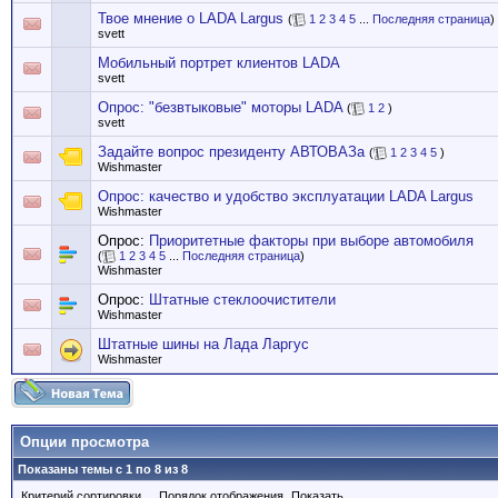
Твое мнение о LADA Largus
(
1
2
3
4
5
...
Последняя страница
)
svett
Мобильный портрет клиентов LADA
svett
Опрос: "безвтыковые" моторы LADA
(
1
2
)
svett
Задайте вопрос президенту АВТОВАЗа
(
1
2
3
4
5
)
Wishmaster
Опрос: качество и удобство эксплуатации LADA Largus
Wishmaster
Опрос:
Приоритетные факторы при выборе автомобиля
(
1
2
3
4
5
...
Последняя страница
)
Wishmaster
Опрос:
Штатные стеклоочистители
Wishmaster
Штатные шины на Лада Ларгус
Wishmaster
Опции просмотра
Показаны темы с 1 по 8 из 8
Критерий сортировки
Порядок отображения
Показать