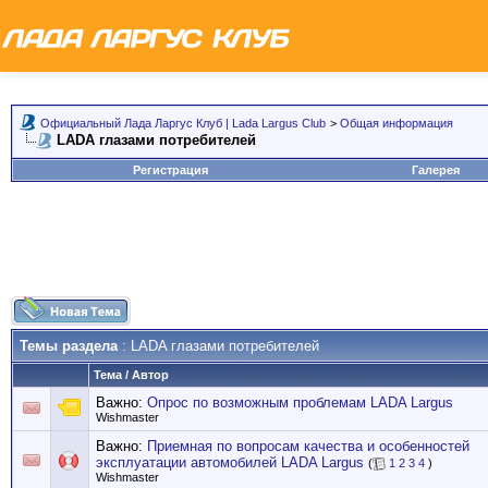
Официальный Лада Ларгус Клуб | Lada Largus Club
>
Общая информация
LADA глазами потребителей
Регистрация
Галерея
Темы раздела
: LADA глазами потребителей
Тема
/
Автор
Важно:
Опрос по возможным проблемам LADA Largus
Wishmaster
Важно:
Приемная по вопросам качества и особенностей
эксплуатации автомобилей LADA Largus
(
1
2
3
4
)
Wishmaster