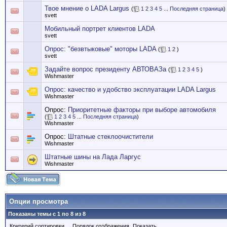
Твое мнение о LADA Largus
(
1
2
3
4
5
...
Последняя страница
)
svett
Мобильный портрет клиентов LADA
svett
Опрос: "безвтыковые" моторы LADA
(
1
2
)
svett
Задайте вопрос президенту АВТОВАЗа
(
1
2
3
4
5
)
Wishmaster
Опрос: качество и удобство эксплуатации LADA Largus
Wishmaster
Опрос:
Приоритетные факторы при выборе автомобиля
(
1
2
3
4
5
...
Последняя страница
)
Wishmaster
Опрос:
Штатные стеклоочистители
Wishmaster
Штатные шины на Лада Ларгус
Wishmaster
Опции просмотра
Показаны темы с 1 по 8 из 8
Критерий сортировки
Порядок отображения
Показать