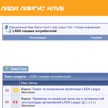
Официальный Лада Ларгус Клуб | Lada Largus Club
>
Общая информация
LADA глазами потребителей
Регистрация
Галерея
Темы раздела
: LADA глазами потребителей
Тема
/
Автор
Важно:
Опрос по возможным проблемам LADA Largus
Wishmaster
Важно:
Приемная по вопросам качества и особенностей
эксплуатации автомобилей LADA Largus
(
1
2
3
4
)
Wishmaster