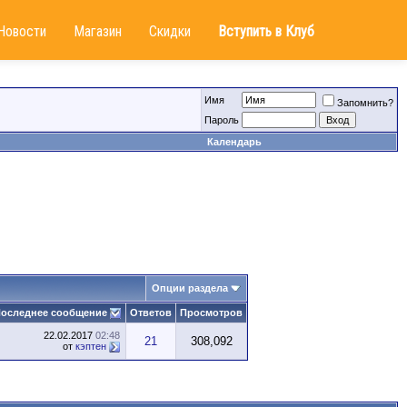
Новости
Магазин
Скидки
Вступить в Клуб
Имя
Запомнить?
Пароль
Календарь
Опции раздела
оследнее сообщение
Ответов
Просмотров
22.02.2017
02:48
21
308,092
от
кэптен