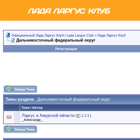
Официальный Лада Ларгус Клуб | Lada Largus Club
>
Лада Ларгус Клуб
Дальневосточный федеральный округ
Регистрация
Темы раздела
: Дальневосточный федеральный округ
Тема
/
Автор
Ларгус в Амурской области
(
1
2
3
)
_Александр_