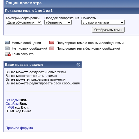
Опции просмотра
Показаны темы с 1 по 1 из 1
Критерий сортировки
Порядок отображения
Показать
Новые сообщения
Популярная тема с новыми сообщениями
Нет новых сообщений
Популярная тема без новых сообщений
Тема закрыта
Ваши права в разделе
Вы
не можете
создавать новые темы
Вы
не можете
отвечать в темах
Вы
не можете
прикреплять вложения
Вы
не можете
редактировать свои сообщения
BB коды
Вкл.
Смайлы
Вкл.
[IMG]
код
Вкл.
HTML код
Выкл.
Правила форума