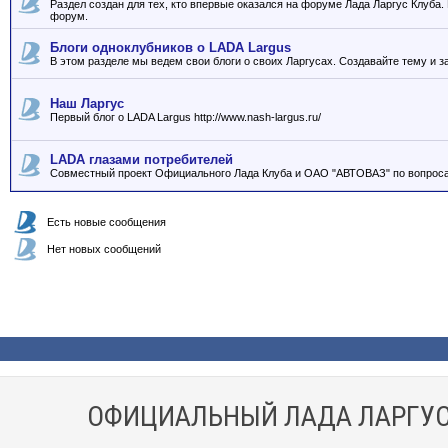
Раздел создан для тех, кто впервые оказался на форуме Лада Ларгус Клуба
форум.
Блоги одноклубников о LADA Largus
В этом разделе мы ведем свои блоги о своих Ларгусах. Создавайте тему и з
Наш Ларгус
Первый блог о LADA Largus http://www.nash-largus.ru/
LADA глазами потребителей
Совместный проект Официального Лада Клуба и ОАО "АВТОВАЗ" по вопроса
Есть новые сообщения
Нет новых сообщений
ОФИЦИАЛЬНЫЙ ЛАДА ЛАРГУС