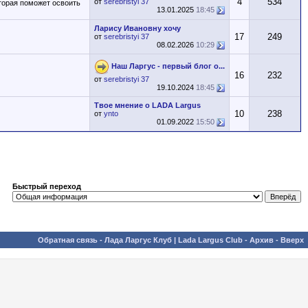
4
534
от
serebristyi 37
оторая поможет освоить
13.01.2025
18:45
Ларису Ивановну хочу
17
249
от
serebristyi 37
08.02.2026
10:29
Наш Ларгус - первый блог о...
16
232
от
serebristyi 37
19.10.2024
18:45
Твое мнение о LADA Largus
10
238
от
ynto
01.09.2022
15:50
Быстрый переход
Обратная связь
-
Лада Ларгус Клуб | Lada Largus Club
-
Архив
-
Вверх