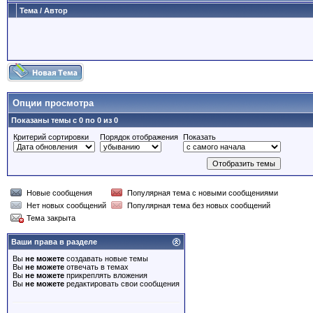
Тема
/
Автор
Опции просмотра
Показаны темы с 0 по 0 из 0
Критерий сортировки
Порядок отображения
Показать
Новые сообщения
Популярная тема с новыми сообщениями
Нет новых сообщений
Популярная тема без новых сообщений
Тема закрыта
Ваши права в разделе
Вы
не можете
создавать новые темы
Вы
не можете
отвечать в темах
Вы
не можете
прикреплять вложения
Вы
не можете
редактировать свои сообщения