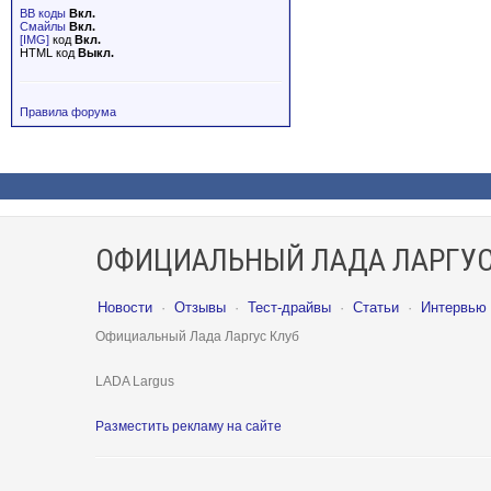
BB коды
Вкл.
Смайлы
Вкл.
[IMG]
код
Вкл.
HTML код
Выкл.
Правила форума
ОФИЦИАЛЬНЫЙ ЛАДА ЛАРГУС
Новости
·
Отзывы
·
Тест-драйвы
·
Статьи
·
Интервью
Официальный Лада Ларгус Клуб
LADA Largus
Разместить рекламу на сайте