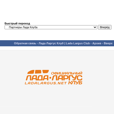
Быстрый переход
Обратная связь
-
Лада Ларгус Клуб | Lada Largus Club
-
Архив
-
Вверх