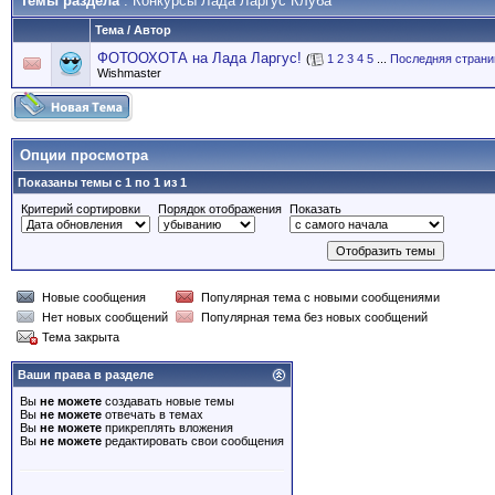
Темы раздела
: Конкурсы Лада Ларгус Клуба
Тема
/
Автор
ФОТООХОТА на Лада Ларгус!
(
1
2
3
4
5
...
Последняя страни
Wishmaster
Опции просмотра
Показаны темы с 1 по 1 из 1
Критерий сортировки
Порядок отображения
Показать
Новые сообщения
Популярная тема с новыми сообщениями
Нет новых сообщений
Популярная тема без новых сообщений
Тема закрыта
Ваши права в разделе
Вы
не можете
создавать новые темы
Вы
не можете
отвечать в темах
Вы
не можете
прикреплять вложения
Вы
не можете
редактировать свои сообщения