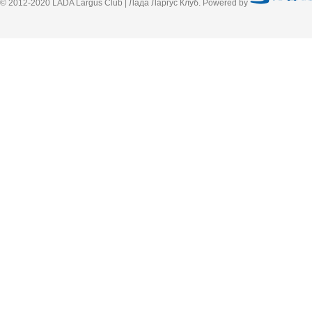
© 2012-2020 LADA Largus Club | Лада Ларгус Клуб. Powered by