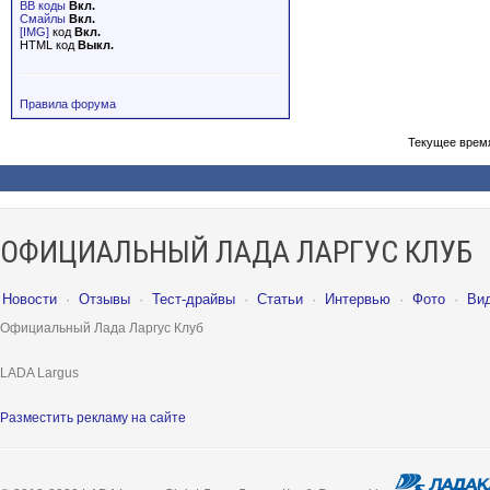
BB коды
Вкл.
Смайлы
Вкл.
[IMG]
код
Вкл.
HTML код
Выкл.
Правила форума
Текущее врем
ОФИЦИАЛЬНЫЙ ЛАДА ЛАРГУС КЛУБ
Новости
·
Отзывы
·
Тест-драйвы
·
Статьи
·
Интервью
·
Фото
·
Ви
Официальный Лада Ларгус Клуб
LADA Largus
Разместить рекламу на сайте