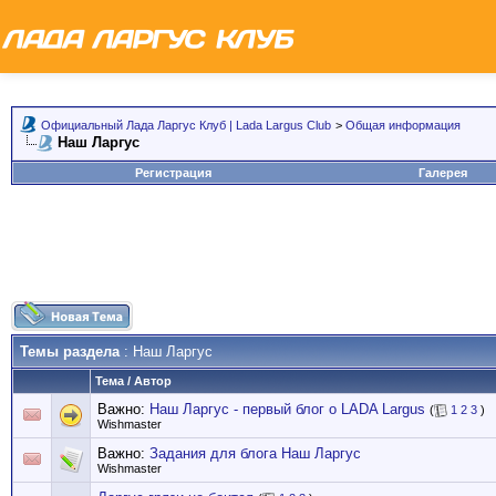
Официальный Лада Ларгус Клуб | Lada Largus Club
>
Общая информация
Наш Ларгус
Регистрация
Галерея
Темы раздела
: Наш Ларгус
Тема
/
Автор
Важно:
Наш Ларгус - первый блог о LADA Largus
(
1
2
3
)
Wishmaster
Важно:
Задания для блога Наш Ларгус
Wishmaster