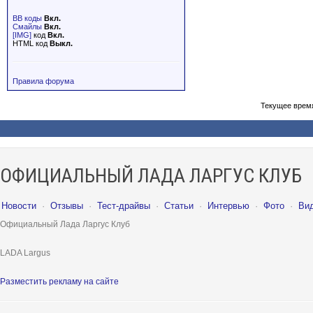
BB коды
Вкл.
Смайлы
Вкл.
[IMG]
код
Вкл.
HTML код
Выкл.
Правила форума
Текущее врем
ОФИЦИАЛЬНЫЙ ЛАДА ЛАРГУС КЛУБ
Новости
·
Отзывы
·
Тест-драйвы
·
Статьи
·
Интервью
·
Фото
·
Ви
Официальный Лада Ларгус Клуб
LADA Largus
Разместить рекламу на сайте