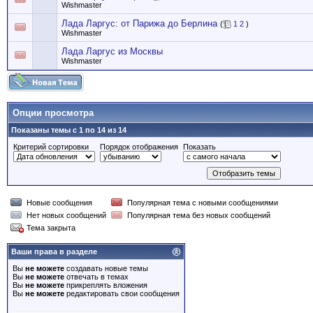
Wishmaster
Лада Ларгус: от Парижа до Берлина
(
1
2
)
Wishmaster
Лада Ларгус из Москвы
Wishmaster
Опции просмотра
Показаны темы с 1 по 14 из 14
Критерий сортировки
Порядок отображения
Показать
Новые сообщения
Популярная тема с новыми сообщениями
Нет новых сообщений
Популярная тема без новых сообщений
Тема закрыта
Ваши права в разделе
Вы
не можете
создавать новые темы
Вы
не можете
отвечать в темах
Вы
не можете
прикреплять вложения
Вы
не можете
редактировать свои сообщения