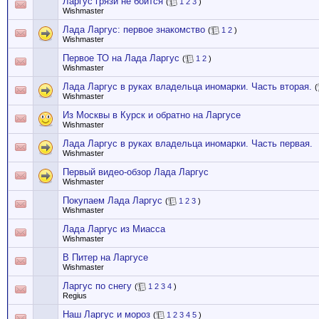
Ларгус грязи не боится
(
1
2
3
)
Wishmaster
Лада Ларгус: первое знакомство
(
1
2
)
Wishmaster
Первое ТО на Лада Ларгус
(
1
2
)
Wishmaster
Лада Ларгус в руках владельца иномарки. Часть вторая.
(
Wishmaster
Из Москвы в Курск и обратно на Ларгусе
Wishmaster
Лада Ларгус в руках владельца иномарки. Часть первая.
Wishmaster
Первый видео-обзор Лада Ларгус
Wishmaster
Покупаем Лада Ларгус
(
1
2
3
)
Wishmaster
Лада Ларгус из Миасса
Wishmaster
В Питер на Ларгусе
Wishmaster
Ларгус по снегу
(
1
2
3
4
)
Regius
Наш Ларгус и мороз
(
1
2
3
4
5
)