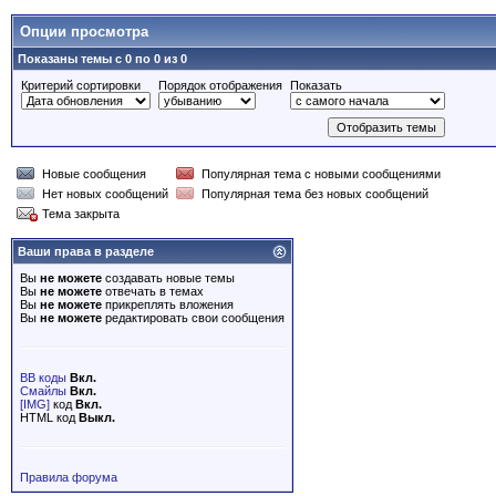
Опции просмотра
Показаны темы с 0 по 0 из 0
Критерий сортировки
Порядок отображения
Показать
Новые сообщения
Популярная тема с новыми сообщениями
Нет новых сообщений
Популярная тема без новых сообщений
Тема закрыта
Ваши права в разделе
Вы
не можете
создавать новые темы
Вы
не можете
отвечать в темах
Вы
не можете
прикреплять вложения
Вы
не можете
редактировать свои сообщения
BB коды
Вкл.
Смайлы
Вкл.
[IMG]
код
Вкл.
HTML код
Выкл.
Правила форума