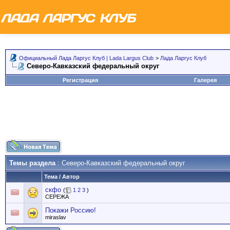
Официальный Лада Ларгус Клуб | Lada Largus Club
>
Лада Ларгус Клуб
Северо-Кавказский федеральный округ
Регистрация
Галерея
Темы раздела
: Северо-Кавказский федеральный округ
Тема
/
Автор
скфо
(
1
2
3
)
СЕРЕЖА
Покажи Россию!
miraslav