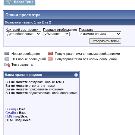
Опции просмотра
Показаны темы с 1 по 2 из 2
Критерий сортировки
Порядок отображения
Показать
Новые сообщения
Популярная тема с новыми сообщениями
Нет новых сообщений
Популярная тема без новых сообщений
Тема закрыта
Ваши права в разделе
Вы
не можете
создавать новые темы
Вы
не можете
отвечать в темах
Вы
не можете
прикреплять вложения
Вы
не можете
редактировать свои сообщения
BB коды
Вкл.
Смайлы
Вкл.
[IMG]
код
Вкл.
HTML код
Выкл.