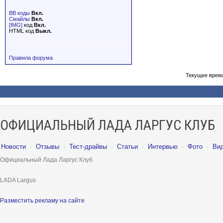
BB коды
Вкл.
Смайлы
Вкл.
[IMG]
код
Вкл.
HTML код
Выкл.
Правила форума
Текущее врем
ОФИЦИАЛЬНЫЙ ЛАДА ЛАРГУС КЛУБ
Новости
·
Отзывы
·
Тест-драйвы
·
Статьи
·
Интервью
·
Фото
·
Ви
Официальный Лада Ларгус Клуб
LADA Largus
Разместить рекламу на сайте