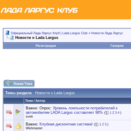
Официальный Лада Ларгус Клуб | Lada Largus Club
>
Новости Лада Ларгус
Новости о Lada Largus
Регистрация
Галерея
Темы раздела
: Новости о Lada Largus
Тема
/
Автор
Важно: Опрос:
Уровень лояльности потребителей к
автомобилям LADA Largus составляет 98%
(
1
2
3
4
)
svett
Важно:
Клубная дисконтная система!
(
1
2
3
)
Wishmaster