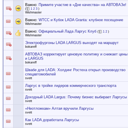
Важно:
Примите участие в «Дне качества» на АВТОВАЗе!
(
1
2
3
)
Wishmaster
Важно:
WTCC и Кубок LADA Granta: клубное посещение
Wishmaster
Важно:
Официальный Лада Ларгус Клуб
(
1
2
)
Wishmaster
Электрофургоны LADA LARGUS выходят на маршрут
bokareff
АВТОВАЗ корректирует ценовую политику и снижает цены
и LARGUS
bokareff
Швабе для LADA: Холдинг Ростеха открыл производство
спецавтомобилей
svett
Ларгус в тройке лидеров коммерческого транспорта
svett
Доходный LADA Largus: Почему бизнес выбирает Ларгусы
svett
«Неотложкам» Алтая вручили Ларгусы
svett
Как LADA доработала Ларгусы
svett