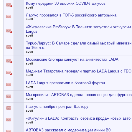
Кому передали 30 высоких COVID-Ларгусов
svett
Ларгус прорвался в ТОП-5 российского авторынка
svett
«Жигулевские ProStory»: В Тольятти запустили экскурсии
Largus
svett
Турбо-Ларгус: В Самаре сделали самый быстрый минивэ
на 165 л.с.
svett
Московские блогеры хайпуют на анититестах LADA
svett
Медикам Татарстана передали партию LADA Largus с ГБО
svett
LADA Largus превратили в бортовой фургон
svett
Мы просили - АВТОВАЗ сделал: новая опция для фургона
svett
Ларгус в ноябре проиграл Дастеру
svett
«Жигули» и LADA: Контрасты сервиса продаж новых авто
svett
АВТОВАЗ рассказал о модернизации линии В0