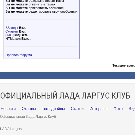
Вы
не можете
создавать новые темы
Вы
не можете
отвечать в темах
Вы
не можете
прикреплять вложения
Вы
не можете
редактировать свои сообщения
BB коды
Вкл.
Смайлы
Вкл.
[IMG]
код
Вкл.
HTML код
Выкл.
Правила форума
Текущее врем
ОФИЦИАЛЬНЫЙ ЛАДА ЛАРГУС КЛУБ
Новости
·
Отзывы
·
Тест-драйвы
·
Статьи
·
Интервью
·
Фото
·
Ви
Официальный Лада Ларгус Клуб
LADA Largus