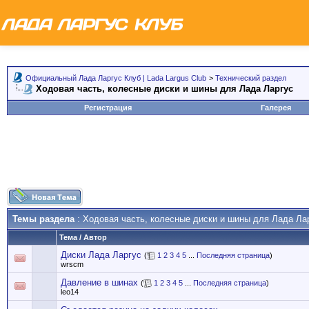
Официальный Лада Ларгус Клуб | Lada Largus Club
>
Технический раздел
Ходовая часть, колесные диски и шины для Лада Ларгус
Регистрация
Галерея
Темы раздела
: Ходовая часть, колесные диски и шины для Лада Ла
Тема
/
Автор
Диски Лада Ларгус
(
1
2
3
4
5
...
Последняя страница
)
wrscm
Давление в шинах
(
1
2
3
4
5
...
Последняя страница
)
leo14