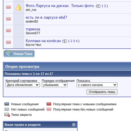
Фото Ларгуса на дисках. Только фото.
(
1
2
)
am_rus
есть ли в ларгусе ebd?
anden82
тормоза
Seven677
Колпаки на колёсах
(
1
2
3
4
)
Костя-Чел
Опции просмотра
Показаны темы с 1 по 17 из 17
Критерий сортировки
Порядок отображения
Показать
Новые сообщения
Популярная тема с новыми сообщениями
Нет новых сообщений
Популярная тема без новых сообщений
Тема закрыта
Ваши права в разделе