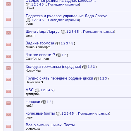
Съедается резина на задних колесах...
(
1
2
3
4
5
...
Последняя страница
)
Sokol
Подвеска и рулевое управление Лада Ларгус
(
1
2
3
4
5
...
Последняя страница
)
svett
Шины Лада Ларгус
(
1
2
3
4
5
...
Последняя страница
)
wrscm
Задние тормоза
(
1
2
3
4
5
)
Миша Алимофф
Что же свистит?
(
1
2
)
Сан Саныч-сан
Колодки тормозные (передние)
(
1
2
3
)
Костя-Чел
Трудно снять передние родные диски
(
1
2
3
)
Вячеслав З.
АБС
(
1
2
3
4
5
)
Дмитрий2
колодки
(
1
2
)
leo14
колесные болты
(
1
2
3
4
5
...
Последняя страница
)
oapv
Всё о зимних шинах. Тесты.
Victorovi4