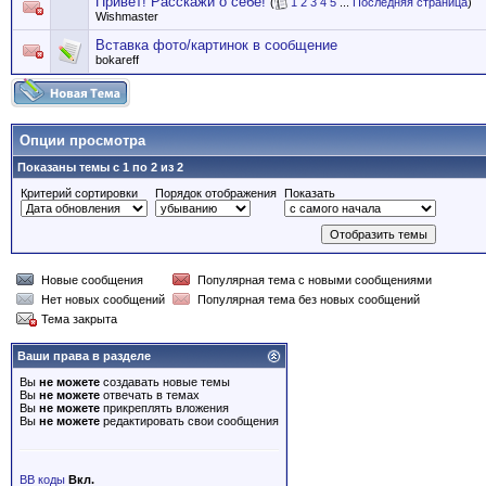
Привет! Расскажи о себе!
(
1
2
3
4
5
...
Последняя страница
)
Wishmaster
Вставка фото/картинок в сообщение
bokareff
Опции просмотра
Показаны темы с 1 по 2 из 2
Критерий сортировки
Порядок отображения
Показать
Новые сообщения
Популярная тема с новыми сообщениями
Нет новых сообщений
Популярная тема без новых сообщений
Тема закрыта
Ваши права в разделе
Вы
не можете
создавать новые темы
Вы
не можете
отвечать в темах
Вы
не можете
прикреплять вложения
Вы
не можете
редактировать свои сообщения
BB коды
Вкл.