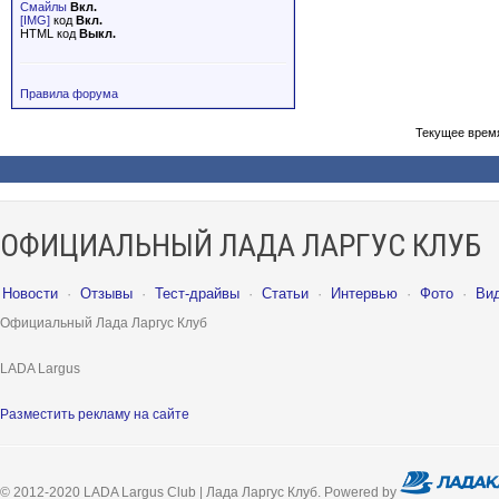
Смайлы
Вкл.
[IMG]
код
Вкл.
HTML код
Выкл.
Правила форума
Текущее врем
ОФИЦИАЛЬНЫЙ ЛАДА ЛАРГУС КЛУБ
Новости
·
Отзывы
·
Тест-драйвы
·
Статьи
·
Интервью
·
Фото
·
Ви
Официальный Лада Ларгус Клуб
LADA Largus
Разместить рекламу на сайте
© 2012-2020 LADA Largus Club | Лада Ларгус Клуб. Powered by