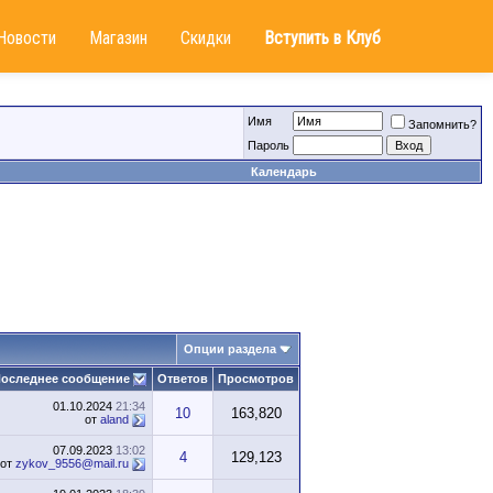
Новости
Магазин
Скидки
Вступить в Клуб
Имя
Запомнить?
Пароль
Календарь
Опции раздела
оследнее сообщение
Ответов
Просмотров
01.10.2024
21:34
10
163,820
от
aland
07.09.2023
13:02
4
129,123
от
zykov_9556@mail.ru