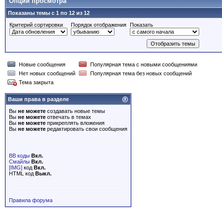
Опции просмотра
Показаны темы с 1 по 12 из 12
Критерий сортировки
Порядок отображения
Показать
Новые сообщения
Популярная тема с новыми сообщениями
Нет новых сообщений
Популярная тема без новых сообщений
Тема закрыта
Ваши права в разделе
Вы
не можете
создавать новые темы
Вы
не можете
отвечать в темах
Вы
не можете
прикреплять вложения
Вы
не можете
редактировать свои сообщения
BB коды
Вкл.
Смайлы
Вкл.
[IMG]
код
Вкл.
HTML код
Выкл.
Правила форума