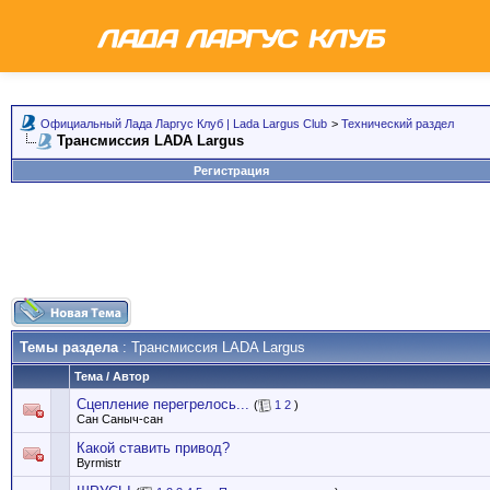
Официальный Лада Ларгус Клуб | Lada Largus Club
>
Технический раздел
Трансмиссия LADA Largus
Регистрация
Темы раздела
: Трансмиссия LADA Largus
Тема
/
Автор
Сцепление перегрелось...
(
1
2
)
Сан Саныч-сан
Какой ставить привод?
Byrmistr