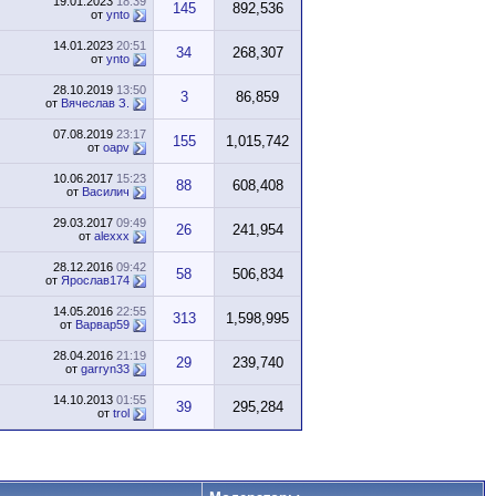
19.01.2023
18:39
145
892,536
от
ynto
14.01.2023
20:51
34
268,307
от
ynto
28.10.2019
13:50
3
86,859
от
Вячеслав З.
07.08.2019
23:17
155
1,015,742
от
oapv
10.06.2017
15:23
88
608,408
от
Василич
29.03.2017
09:49
26
241,954
от
alexxx
28.12.2016
09:42
58
506,834
от
Ярослав174
14.05.2016
22:55
313
1,598,995
от
Варвар59
28.04.2016
21:19
29
239,740
от
garryn33
14.10.2013
01:55
39
295,284
от
trol