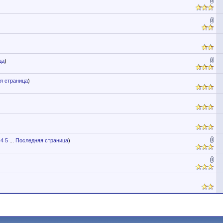
ца
)
я страница
)
4
5
...
Последняя страница
)