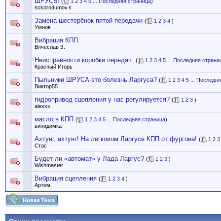
ШРУСЫ
(
1
2
3
4
5
...
Последняя страница
)
sckorodumov.s
Замена шестерёнок пятой передачи
(
1
2
3
4
)
Умнов
Вибрация КПП.
Вячеслав З.
Неисправности коробки передач.
(
1
2
3
4
5
...
Последняя страни
Красный Игорь
Пыльники ШРУСА-это болезнь Ларгуса?
(
1
2
3
4
5
...
Последня
Виктор55
гидропривод сцепления у нас регулируется?
(
1
2
3
)
alexxx
масло в КПП
(
1
2
3
4
5
...
Последняя страница
)
винидимка
Ахтунг, ахтунг! На легковом Ларгусе КПП от фургона!
(
1
2
3
Стас
Будет ли «автомат» у Лада Ларгус?
(
1
2
3
)
Wishmaster
Вибрация сцепления
(
1
2
3
4
)
Артем