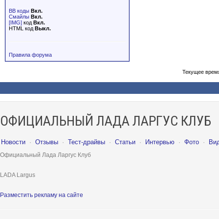
BB коды
Вкл.
Смайлы
Вкл.
[IMG]
код
Вкл.
HTML код
Выкл.
Правила форума
Текущее врем
ОФИЦИАЛЬНЫЙ ЛАДА ЛАРГУС КЛУБ
Новости
·
Отзывы
·
Тест-драйвы
·
Статьи
·
Интервью
·
Фото
·
Ви
Официальный Лада Ларгус Клуб
LADA Largus
Разместить рекламу на сайте