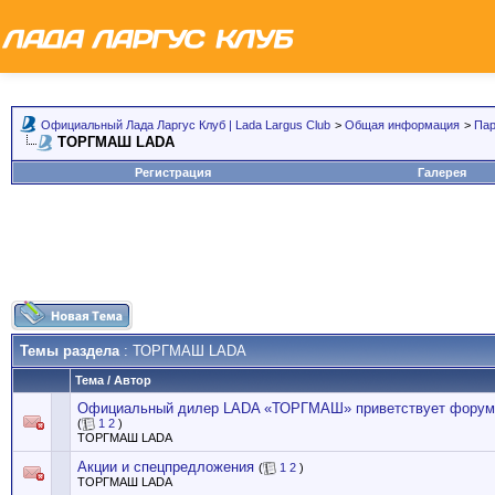
Официальный Лада Ларгус Клуб | Lada Largus Club
>
Общая информация
>
Пар
ТОРГМАШ LADA
Регистрация
Галерея
Темы раздела
: ТОРГМАШ LADA
Тема
/
Автор
Официальный дилер LADA «ТОРГМАШ» приветствует форум
(
1
2
)
ТОРГМАШ LADA
Акции и спецпредложения
(
1
2
)
ТОРГМАШ LADA