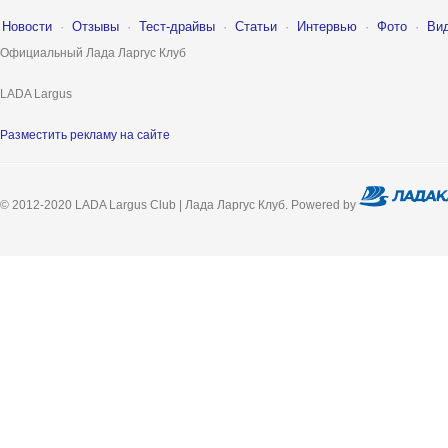
Новости
·
Отзывы
·
Тест-драйвы
·
Статьи
·
Интервью
·
Фото
·
Ви
Официальный Лада Ларгус Клуб
LADA Largus
Разместить рекламу на сайте
© 2012-2020 LADA Largus Club | Лада Ларгус Клуб. Powered by