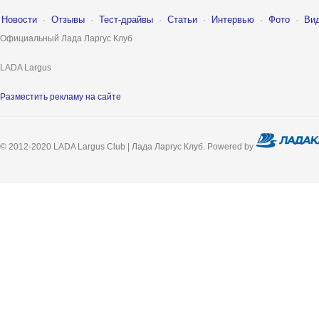
Новости
·
Отзывы
·
Тест-драйвы
·
Статьи
·
Интервью
·
Фото
·
Ви
Официальный Лада Ларгус Клуб
LADA Largus
Разместить рекламу на сайте
© 2012-2020 LADA Largus Club | Лада Ларгус Клуб. Powered by