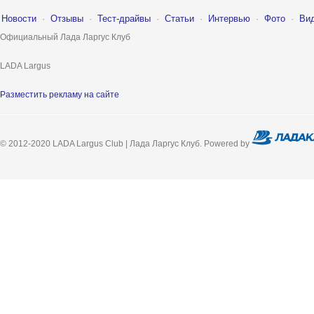
Новости
·
Отзывы
·
Тест-драйвы
·
Статьи
·
Интервью
·
Фото
·
Ви
Официальный Лада Ларгус Клуб
LADA Largus
Разместить рекламу на сайте
© 2012-2020 LADA Largus Club | Лада Ларгус Клуб. Powered by