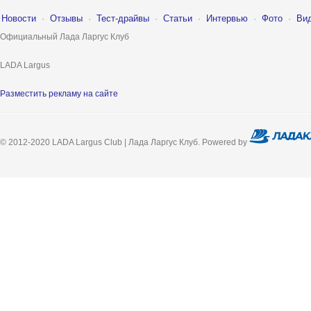
Новости
·
Отзывы
·
Тест-драйвы
·
Статьи
·
Интервью
·
Фото
·
Ви
Официальный Лада Ларгус Клуб
LADA Largus
Разместить рекламу на сайте
© 2012-2020 LADA Largus Club | Лада Ларгус Клуб. Powered by