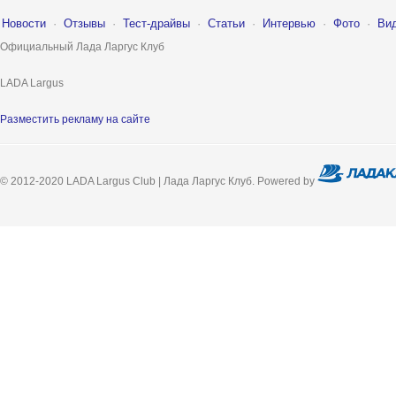
Новости
·
Отзывы
·
Тест-драйвы
·
Статьи
·
Интервью
·
Фото
·
Ви
Официальный Лада Ларгус Клуб
LADA Largus
Разместить рекламу на сайте
© 2012-2020 LADA Largus Club | Лада Ларгус Клуб. Powered by